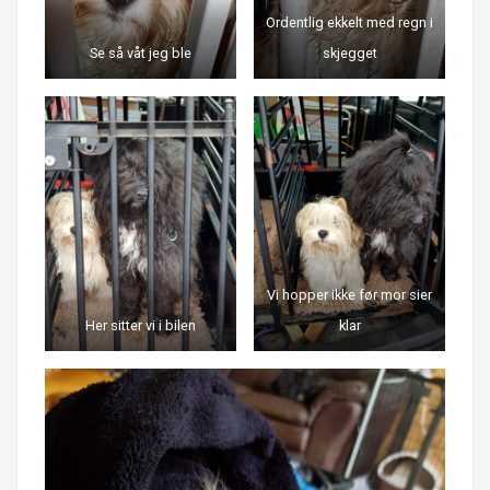
Ordentlig ekkelt med regn i
Se så våt jeg ble
skjegget
Vi hopper ikke før mor sier
Her sitter vi i bilen
klar