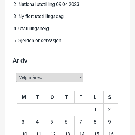
National utstilling 09.04.2023
Ny flott utstillingsdag
Utstillingshelg.
Sjelden observasjon.
Arkiv
Arkiv
M
T
O
T
F
L
S
1
2
3
4
5
6
7
8
9
10
11
12
13
14
15
16