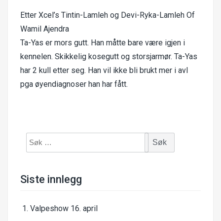
Etter Xcel’s Tintin-Lamleh og Devi-Ryka-Lamleh Of
Wamil Ajendra
Ta-Yas er mors gutt. Han måtte bare være igjen i
kennelen. Skikkelig kosegutt og storsjarmør. Ta-Yas
har 2 kull etter seg. Han vil ikke bli brukt mer i avl
pga øyendiagnoser han har fått.
Søk
etter:
Siste innlegg
Valpeshow 16. april