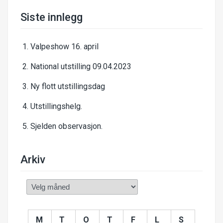
Siste innlegg
Valpeshow 16. april
National utstilling 09.04.2023
Ny flott utstillingsdag
Utstillingshelg.
Sjelden observasjon.
Arkiv
Arkiv
M
T
O
T
F
L
S