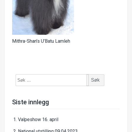
Mithra-Shan’s U’Batu Lamleh
Søk
etter:
Siste innlegg
Valpeshow 16. april
National utstilling 09.04.2023