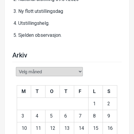
Ny flott utstillingsdag
Utstillingshelg.
Sjelden observasjon.
Arkiv
Arkiv
M
T
O
T
F
L
S
1
2
3
4
5
6
7
8
9
10
11
12
13
14
15
16