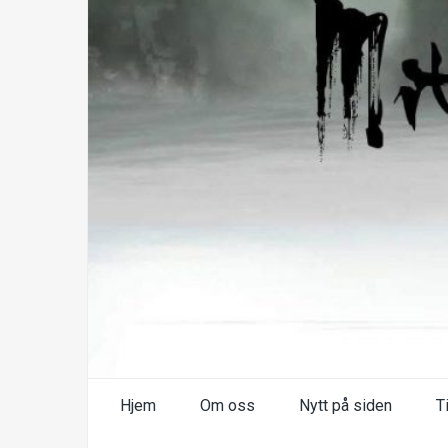
Hjem
Om oss
Nytt på siden
T