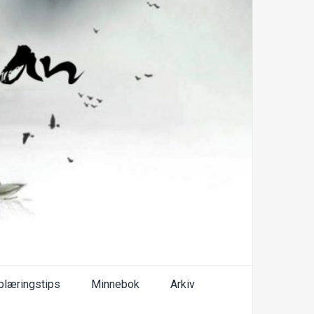
plæringstips
Minnebok
Arkiv