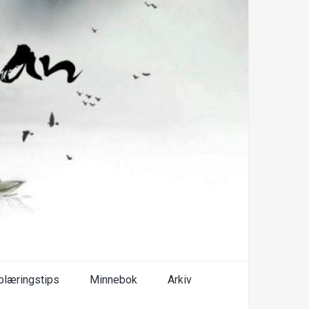
plæringstips
Minnebok
Arkiv