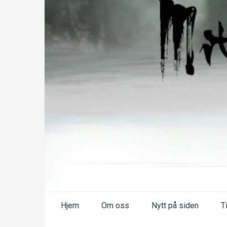
Hjem
Om oss
Nytt på siden
T