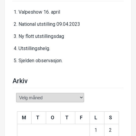
Valpeshow 16. april
National utstilling 09.04.2023
Ny flott utstillingsdag
Utstillingshelg.
Sjelden observasjon.
Arkiv
Arkiv
M
T
O
T
F
L
S
1
2